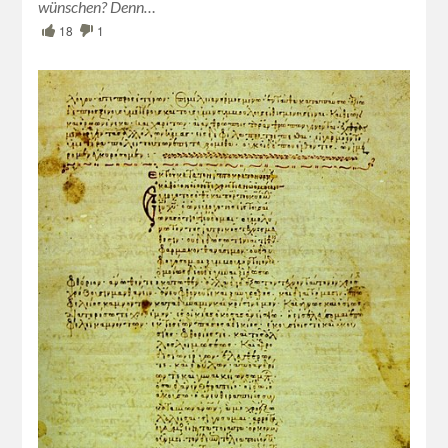
wünschen? Denn…
18
1