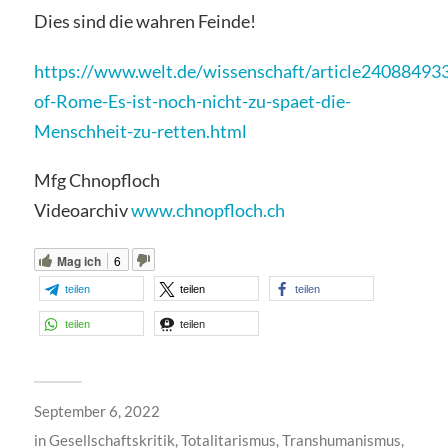
Dies sind die wahren Feinde!
https://www.welt.de/wissenschaft/article24088493
of-Rome-Es-ist-noch-nicht-zu-spaet-die-
Menschheit-zu-retten.html
Mfg Chnopfloch
Videoarchiv
www.chnopfloch.ch
Mag ich
6
teilen
teilen
teilen
teilen
teilen
September 6, 2022
in
Gesellschaftskritik
,
Totalitarismus
,
Transhumanismus
,