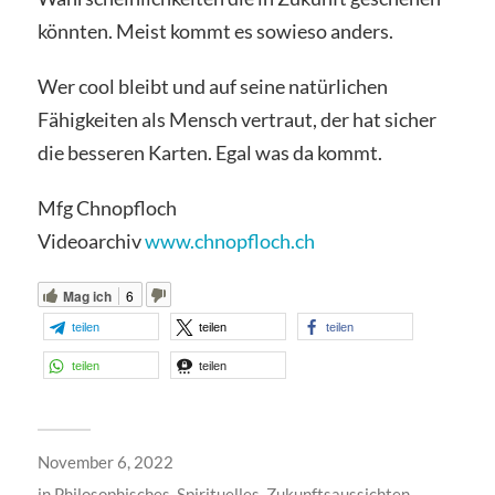
könnten. Meist kommt es sowieso anders.
Wer cool bleibt und auf seine natürlichen
Fähigkeiten als Mensch vertraut, der hat sicher
die besseren Karten. Egal was da kommt.
Mfg Chnopfloch
Videoarchiv
www.chnopfloch.ch
Mag ich
6
teilen
teilen
teilen
teilen
teilen
November 6, 2022
in
Philosophisches
,
Spirituelles
,
Zukunftsaussichten