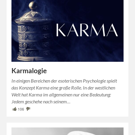
Karmalogie
In einigen Bereichen der esoterischen Psychologie spielt
das Konzept Karma eine große Rolle. In der westlichen
Welt hat Karma im allgemeinen nur eine Bedeutung:
Jedem geschehe nach seinem…
106