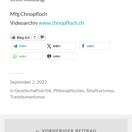
Mfg Chnopfloch
Videoarchiv
www.chnopfloch.ch
Mag ich
7
teilen
teilen
teilen
teilen
teilen
September 2, 2022
in
Gesellschaftskritik
,
Philosophisches
,
Totalitarismus
,
Transhumanismus
← VORHERIGER BEITRAG