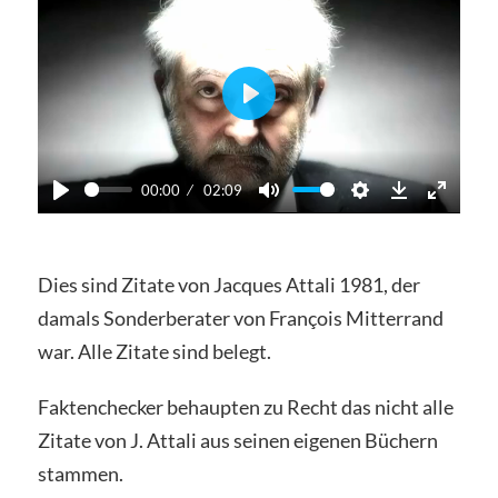
Play
00:00
02:09
Play
Mute
Settings
Download
Enter
fullscre
Dies sind Zitate von Jacques Attali 1981, der
damals Sonderberater von François Mitterrand
war. Alle Zitate sind belegt.
Faktenchecker behaupten zu Recht das nicht alle
Zitate von J. Attali aus seinen eigenen Büchern
stammen.