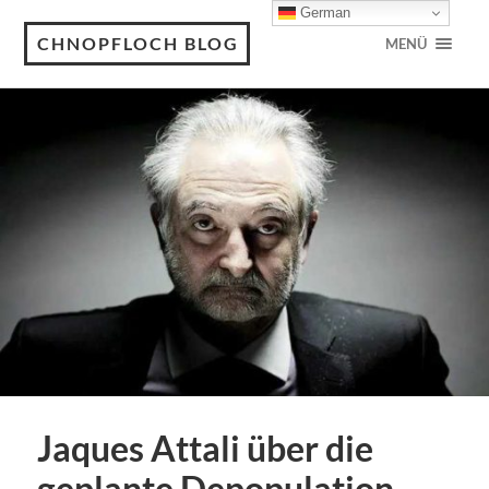
German
CHNOPFLOCH BLOG
MENÜ
Jaques Attali über die