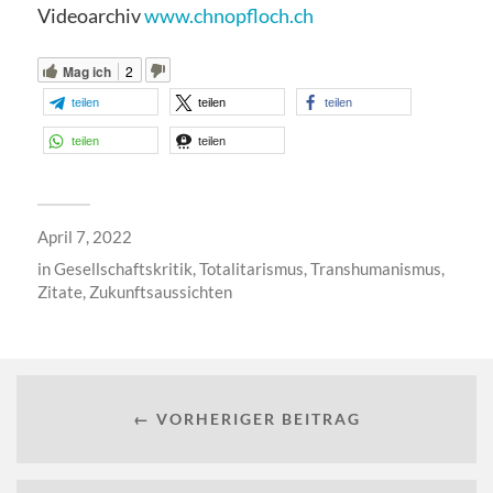
Videoarchiv
www.chnopfloch.ch
Mag ich
2
teilen
teilen
teilen
teilen
teilen
April 7, 2022
in
Gesellschaftskritik
,
Totalitarismus
,
Transhumanismus
,
Zitate
,
Zukunftsaussichten
← VORHERIGER BEITRAG