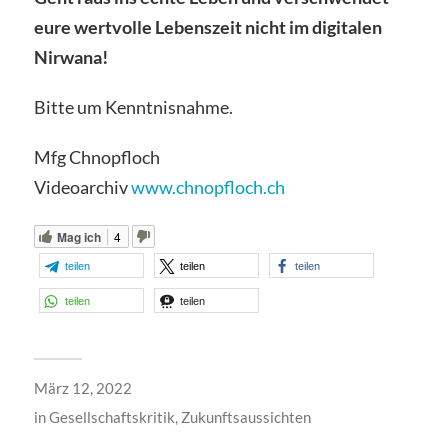
eure wertvolle Lebenszeit nicht im digitalen
Nirwana!
Bitte um Kenntnisnahme.
Mfg Chnopfloch
Videoarchiv
www.chnopfloch.ch
Mag ich
4
teilen
teilen
teilen
teilen
teilen
März 12, 2022
in
Gesellschaftskritik
,
Zukunftsaussichten