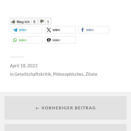
Mag ich
5
1
teilen
teilen
teilen
teilen
teilen
April 18, 2022
in
Gesellschaftskritik
,
Philosophisches
,
Zitate
← VORHERIGER BEITRAG