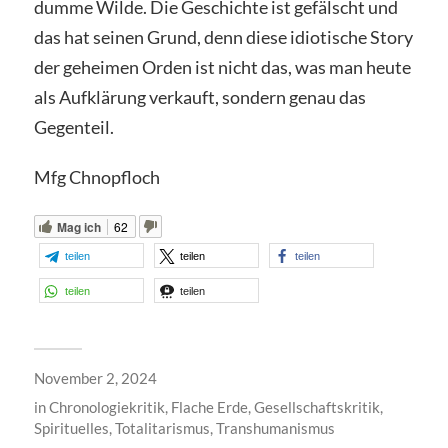
dumme Wilde. Die Geschichte ist gefälscht und
das hat seinen Grund, denn diese idiotische Story
der geheimen Orden ist nicht das, was man heute
als Aufklärung verkauft, sondern genau das
Gegenteil.
Mfg Chnopfloch
Mag ich
62
teilen
teilen
teilen
teilen
teilen
November 2, 2024
in
Chronologiekritik
,
Flache Erde
,
Gesellschaftskritik
,
Spirituelles
,
Totalitarismus
,
Transhumanismus