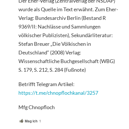
Der Eher-Verlag (Zentralverlag der NSDAP)
wurde als Quelle im Text erwähnt. Zum Eher-
Verlag: Bundesarchiv Berlin (Bestand R
9369/II: Nachlässe und Sammlungen
völkischer Publizisten), Sekundärliteratur:
Stefan Breuer „Die Völkischen in
Deutschland“ (2008) Verlag:
Wissenschaftliche Buchgesellschaft (WBG)
S. 179, S. 212, S. 284 (Fußnote)
Betrifft Telegram Artikel:
https://t.me/chnopflochkanal/3257
Mfg Chnopfloch
Mag ich
1