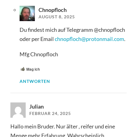
Chnopfloch
AUGUST 8, 2025
Du findest mich auf Telegramm @chnopfloch
oder per Email
chnopfloch@protonmail.com
.
Mfg Chnopfloch
Mag ich
ANTWORTEN
Julian
FEBRUAR 24, 2025
Hallo mein Bruder. Nur älter , reifer und eine
Menge mehr Erfahrung. Wahrscheinlich