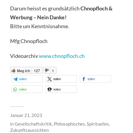
Darum heisst es grundsätzlich
Chnopfloch &
Werbung – Nein Danke!
Bitte um Kenntnisnahme.
Mfg Chnopfloch
Videoarchiv
www.chnopfloch.ch
Mag ich
127
1
teilen
teilen
teilen
teilen
teilen
Januar 21, 2023
in
Gesellschaftskritik
,
Philosophisches
,
Spirituelles
,
Zukunftsaussichten