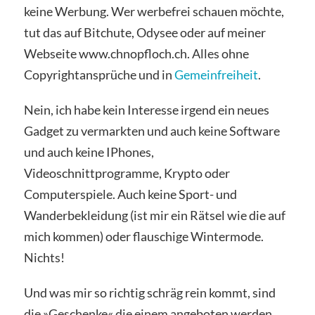
keine Werbung. Wer werbefrei schauen möchte,
tut das auf Bitchute, Odysee oder auf meiner
Webseite www.chnopfloch.ch. Alles ohne
Copyrightansprüche und in
Gemeinfreiheit
.
Nein, ich habe kein Interesse irgend ein neues
Gadget zu vermarkten und auch keine Software
und auch keine IPhones,
Videoschnittprogramme, Krypto oder
Computerspiele. Auch keine Sport- und
Wanderbekleidung (ist mir ein Rätsel wie die auf
mich kommen) oder flauschige Wintermode.
Nichts!
Und was mir so richtig schräg rein kommt, sind
die
»Geschenke«
die einem angeboten werden.