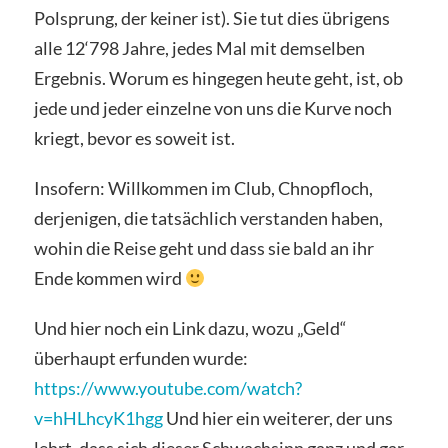
Polsprung, der keiner ist). Sie tut dies übrigens
alle 12‘798 Jahre, jedes Mal mit demselben
Ergebnis. Worum es hingegen heute geht, ist, ob
jede und jeder einzelne von uns die Kurve noch
kriegt, bevor es soweit ist.
Insofern: Willkommen im Club, Chnopfloch,
derjenigen, die tatsächlich verstanden haben,
wohin die Reise geht und dass sie bald an ihr
Ende kommen wird
Und hier noch ein Link dazu, wozu „Geld“
überhaupt erfunden wurde:
https://www.youtube.com/watch?
v=hHLhcyK1hgg
Und hier ein weiterer, der uns
lehrt, dass sich dieser Schwachsinn ganz und gar