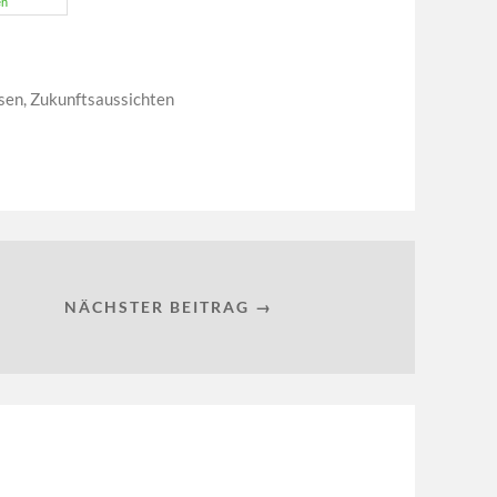
en
sen
,
Zukunftsaussichten
NÄCHSTER BEITRAG →