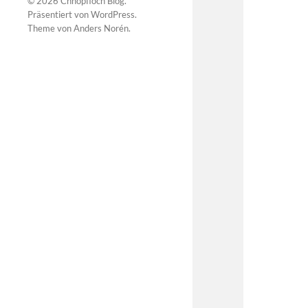
© 2026
Chnopfloch Blog
.
Präsentiert von
WordPress
.
Theme von
Anders Norén
.