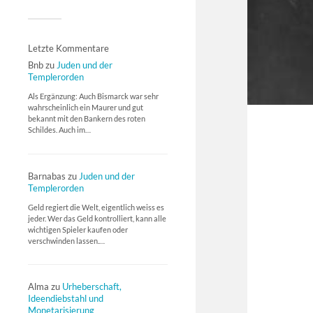
Letzte Kommentare
Bnb
zu
Juden und der
Templerorden
Als Ergänzung: Auch Bismarck war sehr
wahrscheinlich ein Maurer und gut
bekannt mit den Bankern des roten
Schildes. Auch im…
Barnabas
zu
Juden und der
Templerorden
Geld regiert die Welt, eigentlich weiss es
jeder. Wer das Geld kontrolliert, kann alle
wichtigen Spieler kaufen oder
verschwinden lassen.…
Alma
zu
Urheberschaft,
Ideendiebstahl und
Monetarisierung