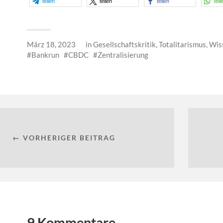
teilen
teilen
teilen
teil
März 18, 2023
in
Gesellschaftskritik
,
Totalitarismus
,
Wis
Bankrun
CBDC
Zentralisierung
← VORHERIGER BEITRAG
9 Kommentare