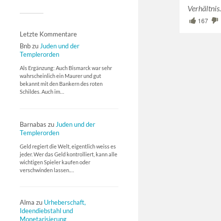
Verhältni
167
Letzte Kommentare
Bnb
zu
Juden und der
Templerorden
Als Ergänzung: Auch Bismarck war sehr
wahrscheinlich ein Maurer und gut
bekannt mit den Bankern des roten
Schildes. Auch im…
Barnabas
zu
Juden und der
Templerorden
Geld regiert die Welt, eigentlich weiss es
jeder. Wer das Geld kontrolliert, kann alle
wichtigen Spieler kaufen oder
verschwinden lassen.…
Alma
zu
Urheberschaft,
Ideendiebstahl und
Monetarisierung