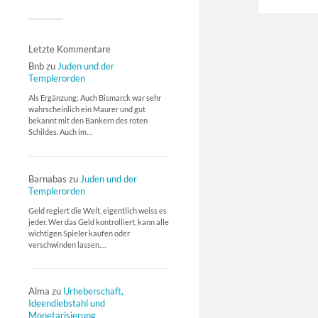
Letzte Kommentare
Bnb
zu
Juden und der
Templerorden
Als Ergänzung: Auch Bismarck war sehr
wahrscheinlich ein Maurer und gut
bekannt mit den Bankern des roten
Schildes. Auch im…
Barnabas
zu
Juden und der
Templerorden
Geld regiert die Welt, eigentlich weiss es
jeder. Wer das Geld kontrolliert, kann alle
wichtigen Spieler kaufen oder
verschwinden lassen.…
Alma
zu
Urheberschaft,
Ideendiebstahl und
Monetarisierung