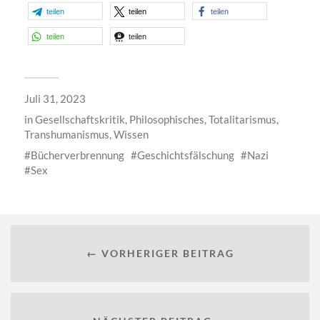
teilen
teilen
teilen
teilen
teilen
Juli 31, 2023
in
Gesellschaftskritik
,
Philosophisches
,
Totalitarismus
,
Transhumanismus
,
Wissen
Bücherverbrennung
Geschichtsfälschung
Nazi
Sex
← VORHERIGER BEITRAG