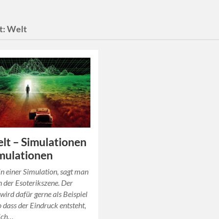
t:
Welt
lt – Simulationen
mulationen
in einer Simulation, sagt man
in der Esoterikszene. Der
ird dafür gerne als Beispiel
o dass der Eindruck entsteht,
sich…