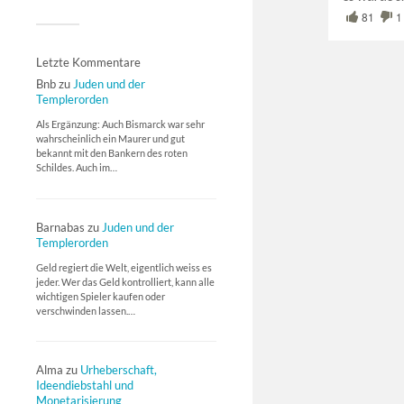
81
1
Letzte Kommentare
Bnb
zu
Juden und der
Templerorden
Als Ergänzung: Auch Bismarck war sehr
wahrscheinlich ein Maurer und gut
bekannt mit den Bankern des roten
Schildes. Auch im…
Barnabas
zu
Juden und der
Templerorden
Geld regiert die Welt, eigentlich weiss es
jeder. Wer das Geld kontrolliert, kann alle
wichtigen Spieler kaufen oder
verschwinden lassen.…
Alma
zu
Urheberschaft,
Ideendiebstahl und
Monetarisierung