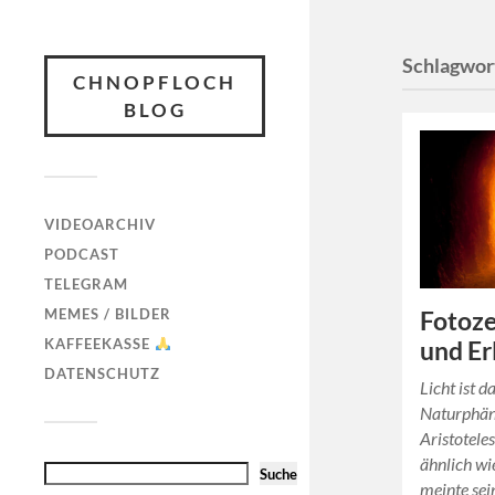
Schlagwor
CHNOPFLOCH
BLOG
VIDEOARCHIV
PODCAST
TELEGRAM
MEMES / BILDER
Fotoze
KAFFEEKASSE
und Er
DATENSCHUTZ
Licht ist d
Naturphän
Aristoteles
ähnlich w
Suche
meinte se