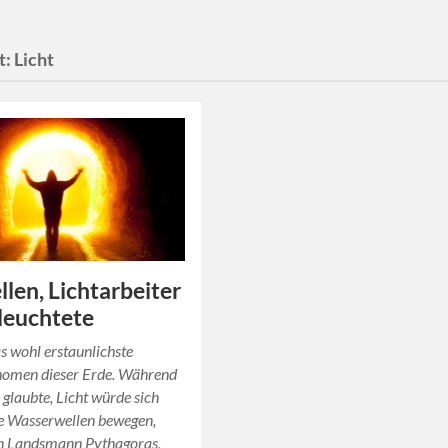
t:
Licht
llen, Lichtarbeiter
leuchtete
as wohl erstaunlichste
omen dieser Erde. Während
 glaubte, Licht würde sich
ie Wasserwellen bewegen,
in Landsmann Pythagoras,