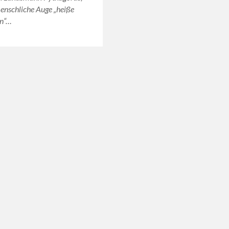
enschliche Auge „heiße
en“…