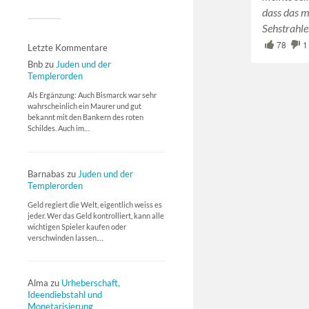
dass das m
Sehstrahl
78
1
Letzte Kommentare
Bnb
zu
Juden und der
Templerorden
Als Ergänzung: Auch Bismarck war sehr
wahrscheinlich ein Maurer und gut
bekannt mit den Bankern des roten
Schildes. Auch im…
Barnabas
zu
Juden und der
Templerorden
Geld regiert die Welt, eigentlich weiss es
jeder. Wer das Geld kontrolliert, kann alle
wichtigen Spieler kaufen oder
verschwinden lassen.…
Alma
zu
Urheberschaft,
Ideendiebstahl und
Monetarisierung