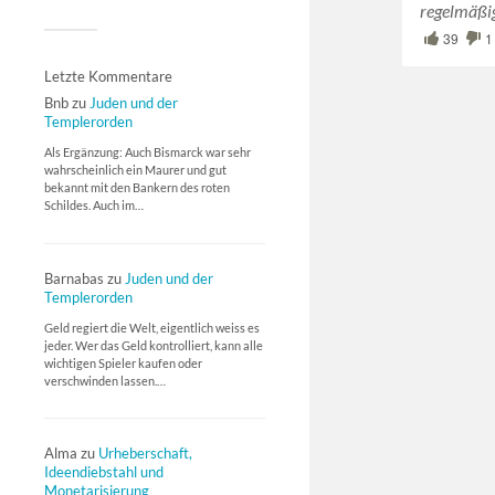
regelmäß
39
1
Letzte Kommentare
Bnb
zu
Juden und der
Templerorden
Als Ergänzung: Auch Bismarck war sehr
wahrscheinlich ein Maurer und gut
bekannt mit den Bankern des roten
Schildes. Auch im…
Barnabas
zu
Juden und der
Templerorden
Geld regiert die Welt, eigentlich weiss es
jeder. Wer das Geld kontrolliert, kann alle
wichtigen Spieler kaufen oder
verschwinden lassen.…
Alma
zu
Urheberschaft,
Ideendiebstahl und
Monetarisierung