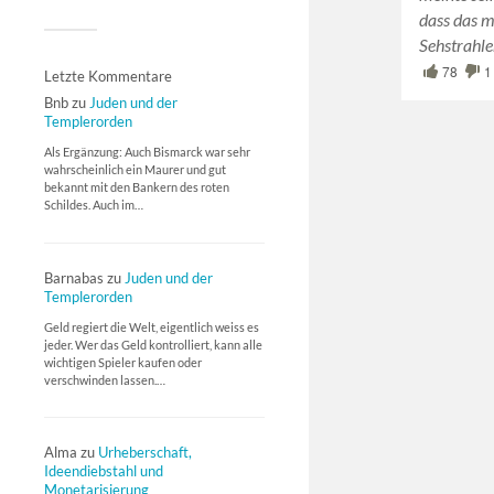
dass das m
Sehstrahl
78
1
Letzte Kommentare
Bnb
zu
Juden und der
Templerorden
Als Ergänzung: Auch Bismarck war sehr
wahrscheinlich ein Maurer und gut
bekannt mit den Bankern des roten
Schildes. Auch im…
Barnabas
zu
Juden und der
Templerorden
Geld regiert die Welt, eigentlich weiss es
jeder. Wer das Geld kontrolliert, kann alle
wichtigen Spieler kaufen oder
verschwinden lassen.…
Alma
zu
Urheberschaft,
Ideendiebstahl und
Monetarisierung