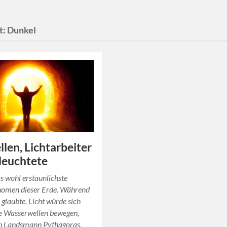
t:
Dunkel
llen, Lichtarbeiter
leuchtete
as wohl erstaunlichste
omen dieser Erde. Während
 glaubte, Licht würde sich
ie Wasserwellen bewegen,
in Landsmann Pythagoras,