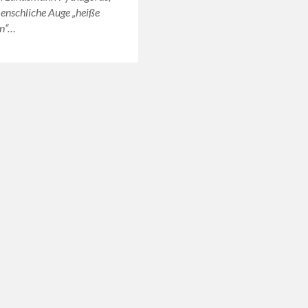
enschliche Auge „heiße
en“…