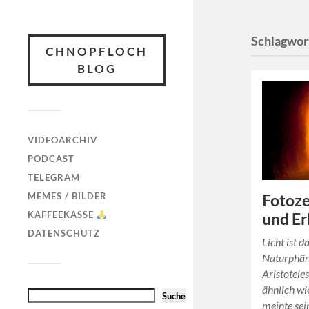
Schlagwor
CHNOPFLOCH
BLOG
VIDEOARCHIV
PODCAST
TELEGRAM
MEMES / BILDER
Fotoze
KAFFEEKASSE
und Er
DATENSCHUTZ
Licht ist d
Naturphän
Aristoteles
ähnlich w
Suche
meinte se